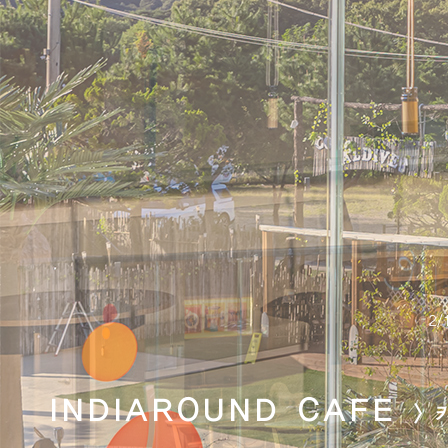
2
/
INDIAROUND CAFE
> 