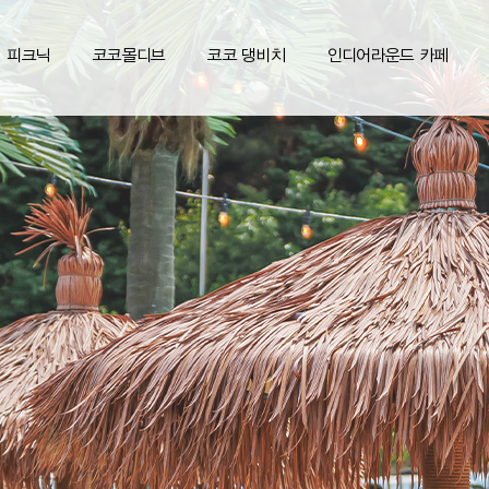
피크닉
코코몰디브
코코 댕비치
인디어라운드 카페