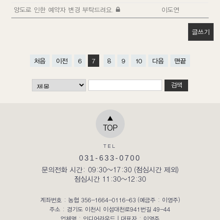
양도로 인한 예약자 변경 부탁드려요.
이도연
글쓰기
처음
이전
6
7
8
9
10
다음
맨끝
▲
TOP
TEL
031-633-0700
문의전화 시간: 09:30~17:30 (점심시간 제외)
점심시간 11:30~12:30
계좌번호 : 농협 356-1664-0116-63 (예금주 : 이영주)
주소 : 경기도 이천시 이섭대천로941번길 49-44
업체명 : 인디어라운드
|
대표자 : 이영주